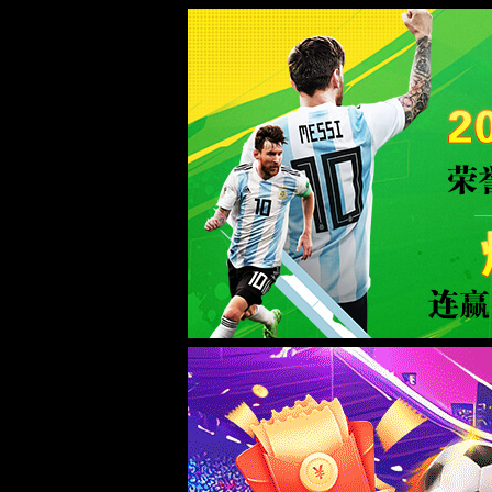
WilliamHill(中文·CHN)官方网